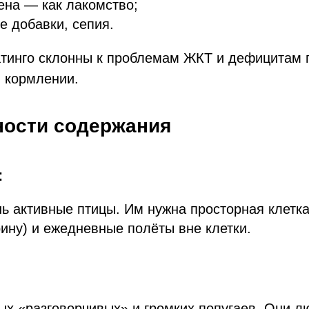
ена — как лакомство;
 добавки, сепия.
тинго склонны к проблемам ЖКТ и дефицитам 
 кормлении.
ности содержания
:
ь активные птицы. Им нужна просторная клетк
ину) и ежедневные полёты вне клетки.
ых «разговорчивых» и громких попугаев. Они л