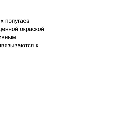
х попугаев
щенной окраской
тивным,
ивязываются к