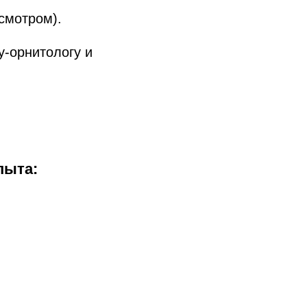
смотром).
у-орнитологу и
пыта: