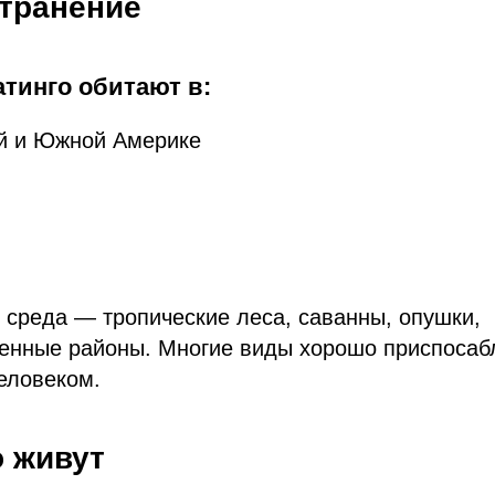
странение
тинго обитают в:
й и Южной Америке
 среда — тропические леса, саванны, опушки,
венные районы. Многие виды хорошо приспосаб
еловеком.
о живут