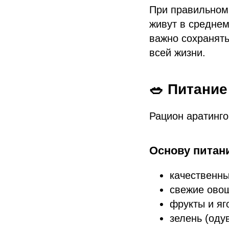
При правильном
живут в средне
важно сохранять
всей жизни.
🥗 Питание
Рацион аратинг
Основу питан
качественны
свежие овощ
фрукты и яг
зелень (оду