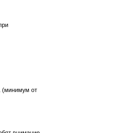
при
а (минимум от
юбят внимание,