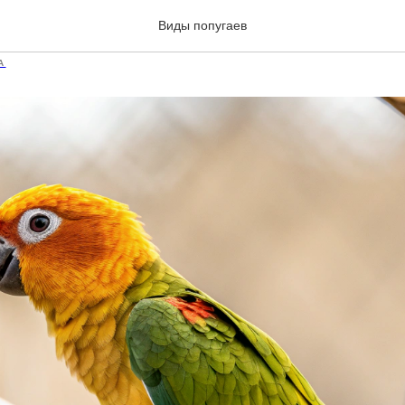
 (Aratinga)
Виды попугаев
А