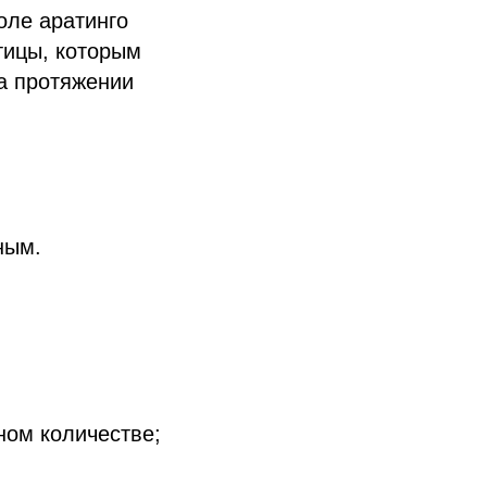
оле аратинго
тицы, которым
а протяжении
ным.
;
ном количестве;