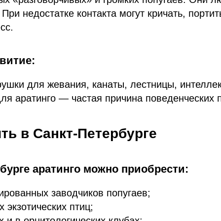
 При недостатке контакта могут кричать, порти
сс.
витие:
ушки для жевания, канаты, лестницы, интелле
для аратинго — частая причина поведенческих 
ить в Санкт-Петербурге
бурге аратинго можно приобрести:
ированных заводчиков попугаев;
х экзотических птиц;
х и в орнитологических клубах;