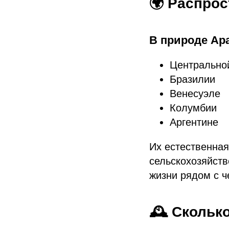
🌍 Распро
В природе Ара
Центрально
Бразилии
Венесуэле
Колумбии
Аргентине
Их естественная
сельскохозяйст
жизни рядом с ч
🕰️ Скольк