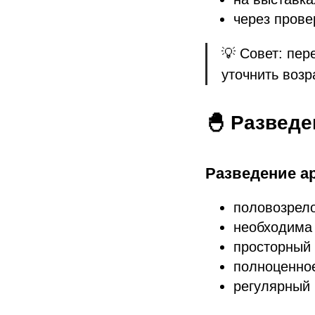
через прове
💡 Совет: пер
уточнить возр
🐣 Разведе
Разведение ар
половозрело
необходима
просторный 
полноценное
регулярный 