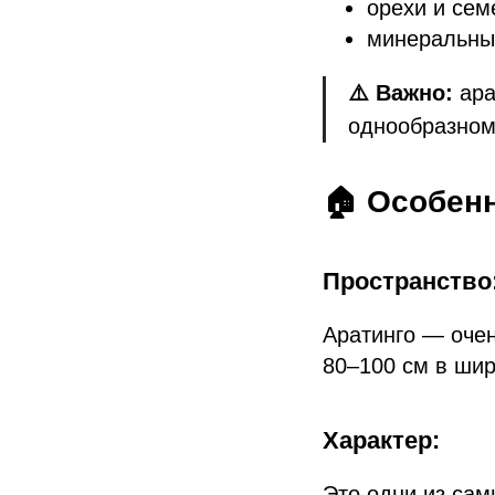
орехи и сем
минеральные
⚠️ Важно:
ара
однообразном
🏠 Особен
Пространство
Аратинго — очен
80–100 см в шир
Характер:
Это одни из сам