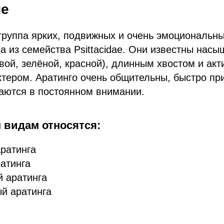
ие
группа ярких, подвижных и очень эмоциональны
а из семейства Psittacidae. Они известны насы
вой, зелёной, красной), длинным хвостом и ак
тером. Аратинго очень общительны, быстро пр
аются в постоянном внимании.
 видам относятся:
ратинга
атинга
 аратинга
й аратинга