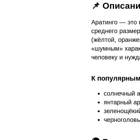
📌 Описан
Аратинго — это 
среднего размер
(жёлтой, оранже
«шумным» харак
человеку и нужд
К популярным
солнечный а
янтарный ар
зеленощёкий
черноголовы