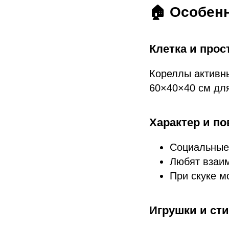
🏠 Особен
Клетка и прос
Кореллы активны
60×40×40 см для
Характер и по
Социальные
Любят взаим
При скуке м
Игрушки и ст