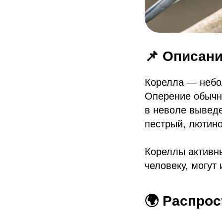
📌 Описан
Корелла — небо
Оперение обычно
в неволе выведе
пестрый, лютин
Кореллы активн
человеку, могут
🌍 Распро