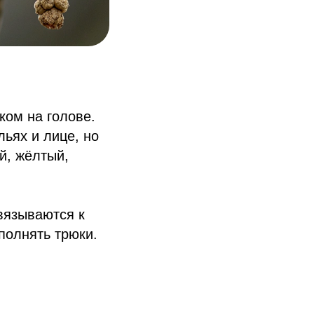
ком на голове.
ьях и лице, но
й, жёлтый,
вязываются к
ыполнять трюки.