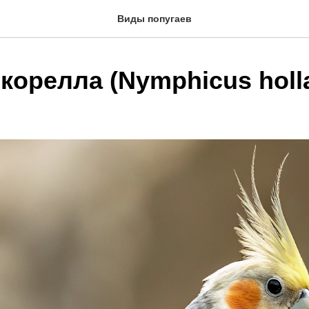
Виды попугаев
корелла (Nymphicus holl