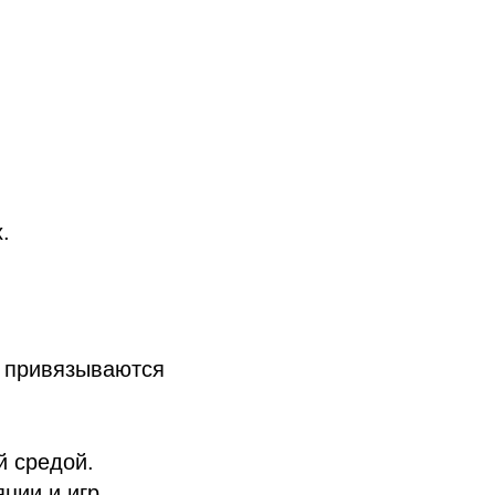
.
о привязываются
й средой.
ции и игр.