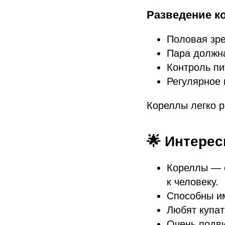
Разведение ко
Половая зре
Пара должна
Контроль пи
Регулярное
Кореллы легко р
🌟 Интере
Кореллы — 
к человеку.
Способны им
Любят купат
Очень подви