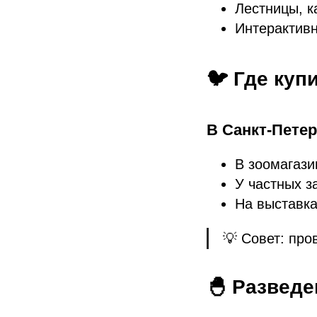
Лестницы, к
Интерактивн
🐦 Где куп
В Санкт-Пете
В зоомагази
У частных з
На выставка
💡 Совет: про
🐣 Разведе