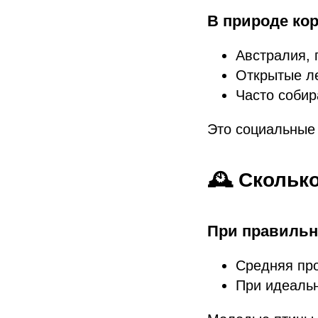
В природе ко
Австралия, 
Открытые ле
Часто собир
Это социальные
🕰️ Скольк
При правильн
Средняя пр
При идеаль