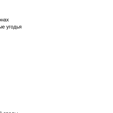
онах
ые угодья