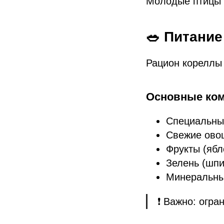
Молодые птицы 
🥗 Питание
Рацион кореллы
Основные ком
Специальны
Свежие овощ
Фрукты (ябл
Зелень (шпи
Минеральны
❗ Важно: огра